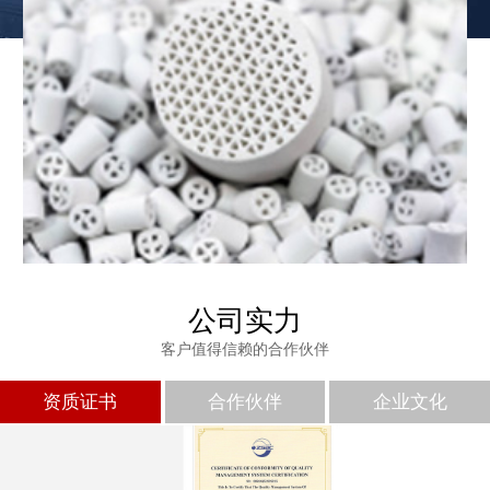
公司实力
客户值得信赖的合作伙伴
免费发样
资质证书
合作伙伴
企业文化
如果您需要样品，请致电我司，专属技术人员为您推荐型号并免费
发样