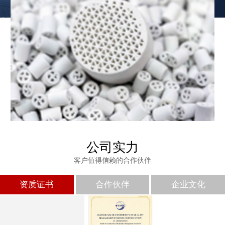
公司实力
客户值得信赖的合作伙伴
免费发样
资质证书
合作伙伴
企业文化
如果您需要样品，请致电我司，专属技术人员为您推荐型号并免费
发样