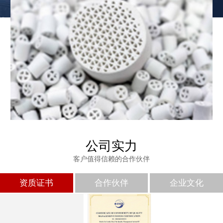
公司实力
客户值得信赖的合作伙伴
免费发样
资质证书
合作伙伴
企业文化
如果您需要样品，请致电我司，专属技术人员为您推荐型号并免费
发样