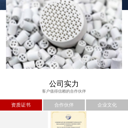
公司实力
客户值得信赖的合作伙伴
免费发样
资质证书
合作伙伴
企业文化
如果您需要样品，请致电我司，专属技术人员为您推荐型号并免费
发样