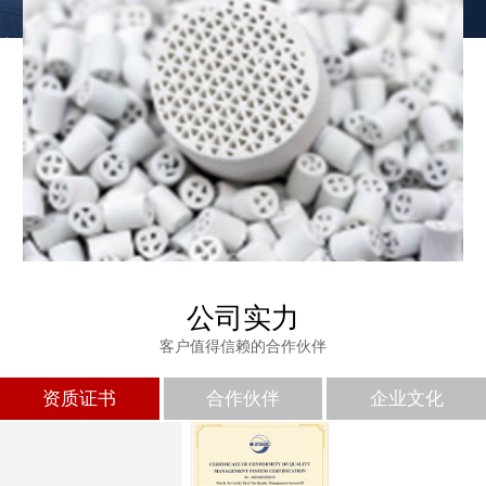
公司实力
客户值得信赖的合作伙伴
免费发样
资质证书
合作伙伴
企业文化
如果您需要样品，请致电我司，专属技术人员为您推荐型号并免费
发样